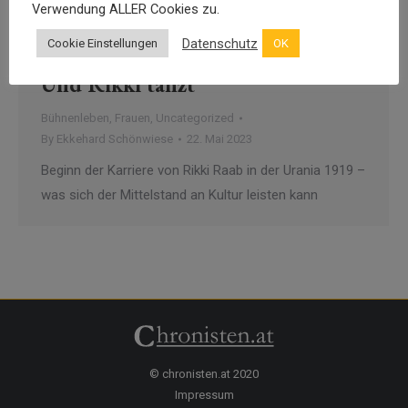
Verwendung ALLER Cookies zu.
Datenschutz
Cookie Einstellungen
OK
Und Rikki tanzt
Bühnenleben
,
Frauen
,
Uncategorized
By
Ekkehard Schönwiese
22. Mai 2023
Beginn der Karriere von Rikki Raab in der Urania 1919 –
was sich der Mittelstand an Kultur leisten kann
© chronisten.at 2020
Impressum