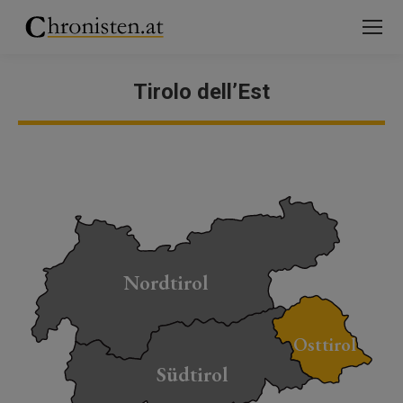
Tirolo dell’Est
You are here:
Nordtirol
Osttirol
Südtirol